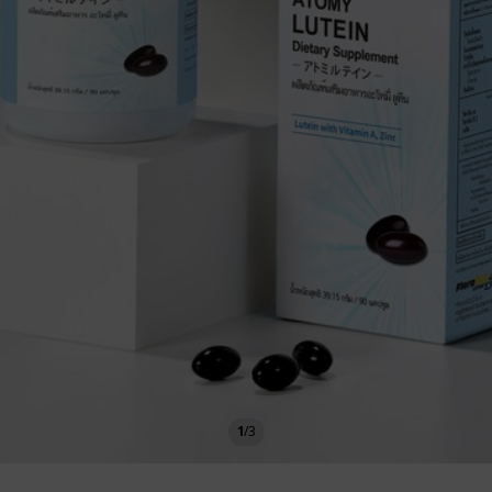
1
/
3